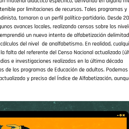
con material didáctico específico, derivando en alguna m
stenible por limitaciones de recursos. Tales programas y
dinista, tornaron a un perfil político-partidario. Desde 2
gunos avances locales, realizando censos sobre los nive
 emprendió un nuevo intento de alfabetización delimita
 cálculos del nivel de analfabetismo. En realidad, cualqu
la falta del referente del Censo Nacional actualizado (úl
dios e investigaciones realizados en la última década
rsos de los programas de Educación de adultos. Podemos
 actualizado y preciso del Índice de Alfabetización, aunq