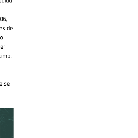
edida
006,
les de
do
ier
timo,
ue se