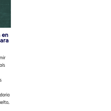
 en
para
mir
aís
s
daria
elto,