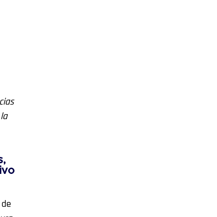
cias
la
s,
ivo
 de