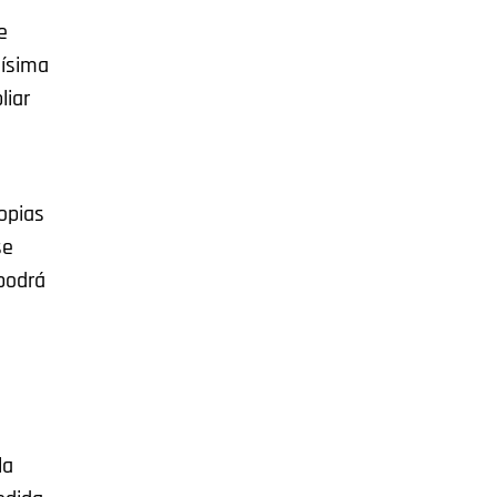
e
jísima
liar
opias
se
 podrá
la