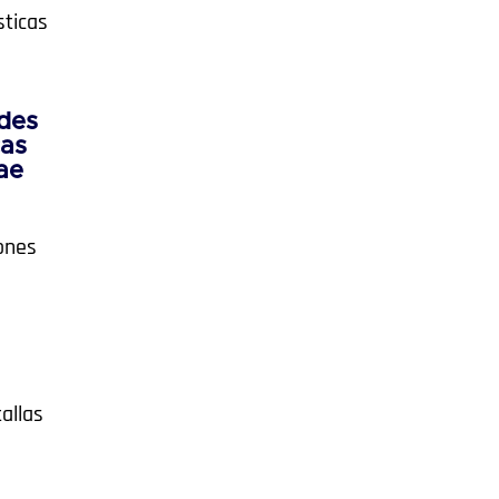
sticas
ades
cas
rae
iones
allas