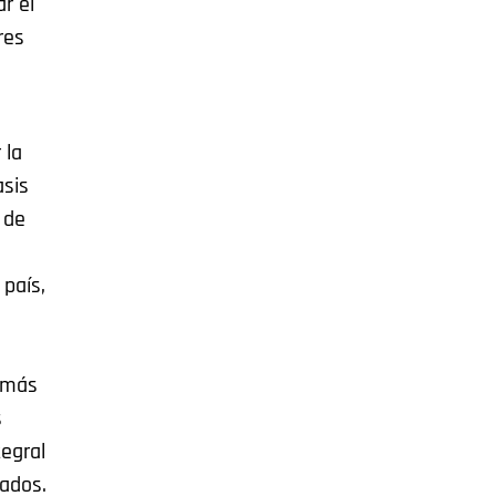
r el
res
 la
asis
 de
 país,
demás
s
tegral
uados.