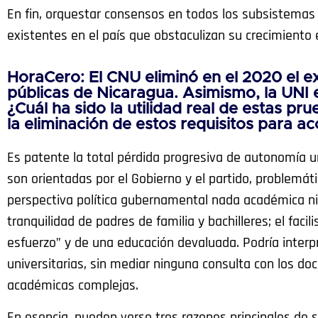
En fin, orquestar consensos en todos los subsistemas 
existentes en el país que obstaculizan su crecimiento
HoraCero: El CNU eliminó en el 2020 el 
públicas de Nicaragua. Asimismo, la UNI
¿Cuál ha sido la utilidad real de estas pr
la eliminación de estos requisitos para a
Es patente la total pérdida progresiva de autonomía u
son orientadas por el Gobierno y el partido, problemáti
perspectiva política gubernamental nada académica ni po
tranquilidad de padres de familia y bachilleres; el facil
esfuerzo” y de una educación devaluada. Podría interpr
universitarias, sin mediar ninguna consulta con los doc
académicas complejas.
En esencia, pueden verse tres razones principales de su 