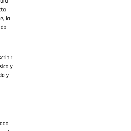
tura
cta
e, la
ndo
cribir
sica y
do y
tada