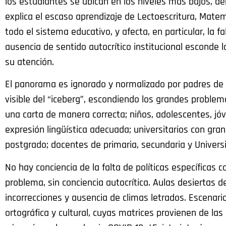
los estudiantes se ubican en los niveles más bajos, d
explica el escaso aprendizaje de Lectoescritura, Matem
todo el sistema educativo, y afecta, en particular, la 
ausencia de sentido autocrítico institucional esconde 
su atención.
El panorama es ignorado y normalizado por padres de fa
visible del “iceberg”, escondiendo los grandes problema
una carta de manera correcta; niños, adolescentes, jóv
expresión lingüística adecuada; universitarios con gra
postgrado; docentes de primaria, secundaria y Universi
No hay conciencia de la falta de políticas específicas
problema, sin conciencia autocrítica. Aulas desierta
incorrecciones y ausencia de climas letrados. Escenari
ortográfica y cultural, cuyas matrices provienen de las