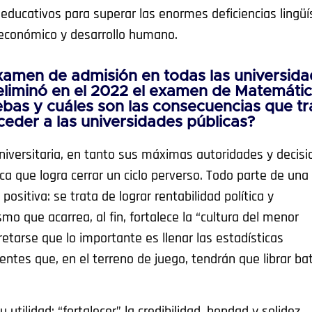
educativos para superar las enormes deficiencias lingüí
 económico y desarrollo humano.
examen de admisión en todas las universid
 eliminó en el 2022 el examen de Matemáti
uebas y cuáles son las consecuencias que t
cceder a las universidades públicas?
niversitaria, en tanto sus máximas autoridades y decis
ca que logra cerrar un ciclo perverso. Todo parte de una
sitiva: se trata de lograr rentabilidad política y
ismo que acarrea, al fin, fortalece la “cultura del menor
etarse que lo importante es llenar las estadísticas
entes que, en el terreno de juego, tendrán que librar bat
utilidad: “fortalecer” la credibilidad, bondad y solidez