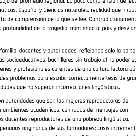
ebajo del promedio regional. La poca comprensión de lec
áticas, Español y Ciencias naturales, realidad que impa
falta de comprensión de lo que se lee. Contradictoriament
la profundidad de la tragedia, mintiendo al país y desvia
milia, docentes y autoridades, reflejando solo la parte
s socioeducativos: bachilleres sin trabajo al no poder es
enes y profesionales carentes de una cultura lectora bá
ndes problemas para escribir correctamente tesis de gra
dades que no superan incorrecciones lingüísticas.
 con autoridades que son las mejores reproductoras del
s de ambientes académicos, colmadas de mensajes con
os docentes reproductores de una pobreza lingüística,
 penurias originarias de sus formadores; crisis incremen