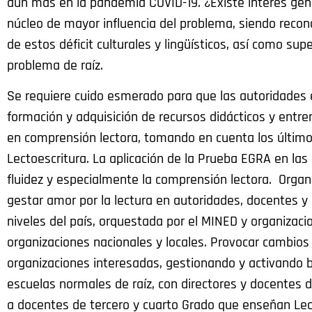
aún más en la pandemia COVID-19. ¿Existe interés genui
núcleo de mayor influencia del problema, siendo recon
de estos déficit culturales y lingüísticos, así como su
problema de raíz.
Se requiere cuido esmerado para que las autoridades e
formación y adquisición de recursos didácticos y entr
en comprensión lectora, tomando en cuenta los últimos
Lectoescritura. La aplicación de la Prueba EGRA en las
fluidez y especialmente la comprensión lectora. Organiz
gestar amor por la lectura en autoridades, docentes y 
niveles del país, orquestada por el MINED y organizaci
organizaciones nacionales y locales. Provocar cambios
organizaciones interesadas, gestionando y activando bi
escuelas normales de raíz, con directores y docentes 
a docentes de tercero y cuarto Grado que enseñan Lec