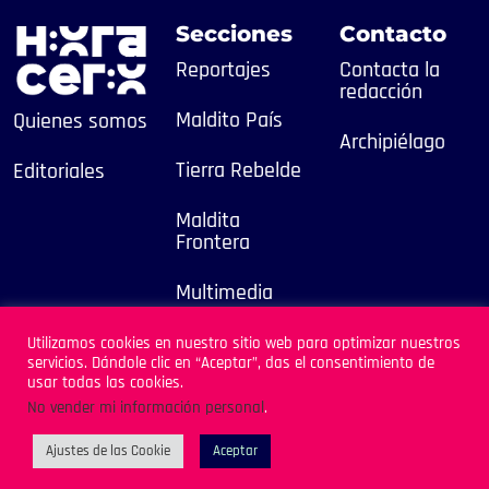
Secciones
Contacto
Reportajes
Contacta la
redacción
Maldito País
Quienes somos
Archipiélago
Tierra Rebelde
Editoriales
Maldita
Frontera
Multimedia
2025
Utilizamos cookies en nuestro sitio web para optimizar nuestros
servicios. Dándole clic en “Aceptar”, das el consentimiento de
Sitio Desarrollado por
usar todas las cookies.
Archipiélago
No vender mi información personal
.
Ajustes de las Cookie
Aceptar