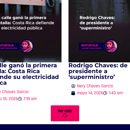
lle ganó la primera
Rodrigo Chaves: de
la: Costa Rica
presidente a
nde su electricidad
‘superministro’
ica
Nery Chaves García
y Chaves García
mayo 14, 2026
1:43 am
o 15, 2026
7:18 am
Ver más