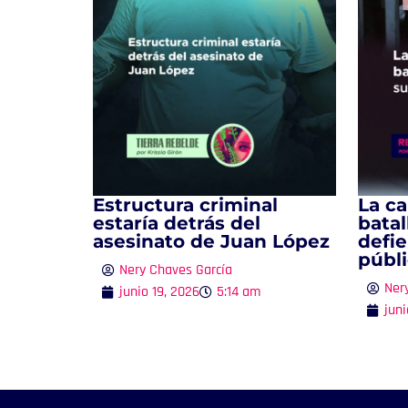
Estructura criminal
La ca
estaría detrás del
batal
asesinato de Juan López
defie
públ
Nery Chaves García
Ner
junio 19, 2026
5:14 am
juni