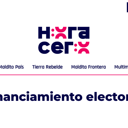
Maldito País
Tierra Rebelde
Maldita Frontera
Multi
nanciamiento electo