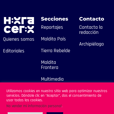
Secciones
Contacto
Reportajes
Contacta la
redacción
Maldito País
Quienes somos
Archipiélago
Tierra Rebelde
Editoriales
Maldita
Frontera
Multimedia
2025
Utilizamos cookies en nuestro sitio web para optimizar nuestros
servicios. Dándole clic en “Aceptar”, das el consentimiento de
Sitio Desarrollado por
usar todas las cookies.
Archipiélago
No vender mi información personal
.