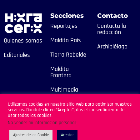
Secciones
Contacto
Reportajes
Contacta la
redacción
Maldito País
Quienes somos
Archipiélago
Tierra Rebelde
Editoriales
Maldita
Frontera
Multimedia
2025
Utilizamos cookies en nuestro sitio web para optimizar nuestros
servicios. Dándole clic en “Aceptar”, das el consentimiento de
Sitio Desarrollado por
usar todas las cookies.
Archipiélago
No vender mi información personal
.
Ajustes de las Cookie
Aceptar