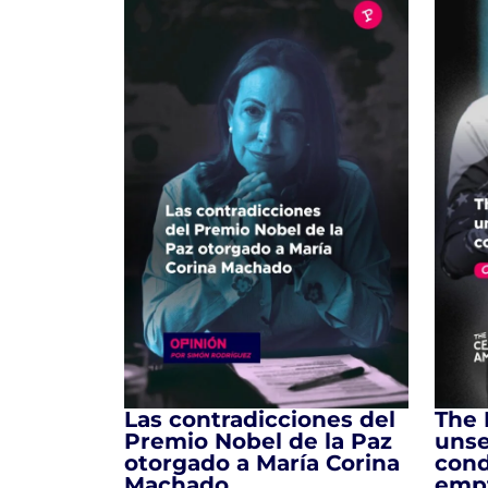
Las contradicciones del
The 
Premio Nobel de la Paz
unse
otorgado a María Corina
cond
Machado
empt