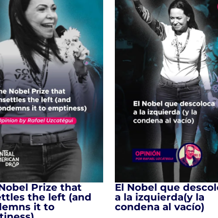
Nobel Prize that
El Nobel que desco
ttles the left (and
a la izquierda(y la
emns it to
condena al vacío)
iness)