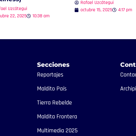
Rafael Uzcátegui
fael Uzcátegui
octubre 15, 2025
4:17 pm
tubre 22, 2025
10:38 am
Secciones
Cont
Reportajes
Contac
Maldito País
Archip
Tierra Rebelde
Maldita Frontera
Multimedia 2025