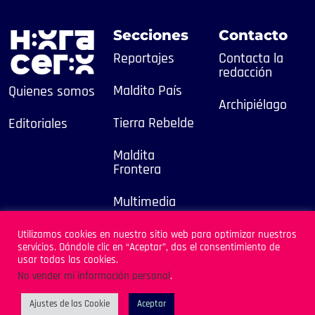
Secciones
Contacto
Reportajes
Contacta la
redacción
Maldito País
Quienes somos
Archipiélago
Tierra Rebelde
Editoriales
Maldita
Frontera
Multimedia
2025
Utilizamos cookies en nuestro sitio web para optimizar nuestros
servicios. Dándole clic en “Aceptar”, das el consentimiento de
Sitio Desarrollado por
usar todas las cookies.
Archipiélago
No vender mi información personal
.
Ajustes de las Cookie
Aceptar