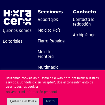
Secciones
Contacto
Reportajes
Contacta la
redacción
Maldito País
Quienes somos
Archipiélago
Tierra Rebelde
Editoriales
Maldita
Frontera
Multimedia
2025
Utilizamos cookies en nuestro sitio web para optimizar nuestros
servicios. Dándole clic en “Aceptar”, das el consentimiento de
Sitio Desarrollado por
usar todas las cookies.
Archipiélago
No vender mi información personal
.
Ajustes de las Cookie
Aceptar