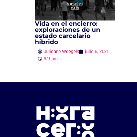
Vida en el encierro:
exploraciones de un
estado carcelario
híbrido
Julienne Weegels
julio 8, 2021
5:11 pm