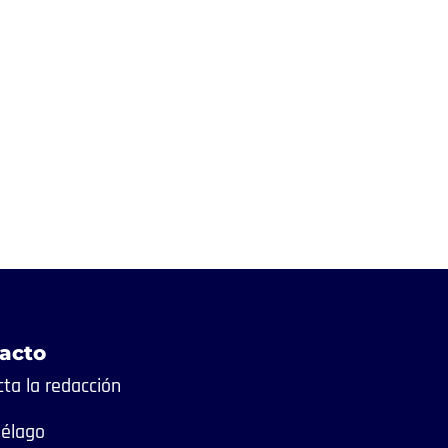
acto
ta la redacción
iélago