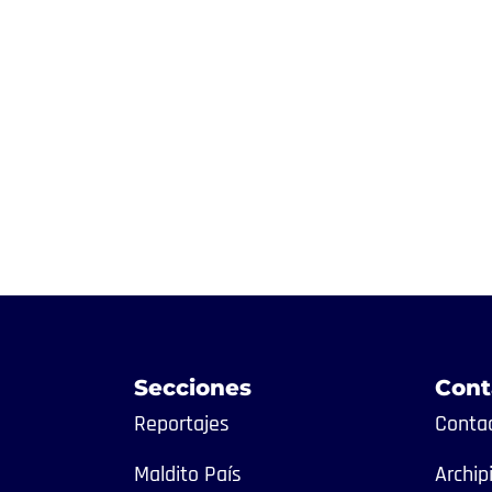
Secciones
Cont
Reportajes
Contac
Maldito País
Archip