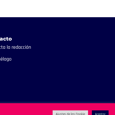
acto
ta la redacción
iélago
Ajustes de las Cookie
Aceptar