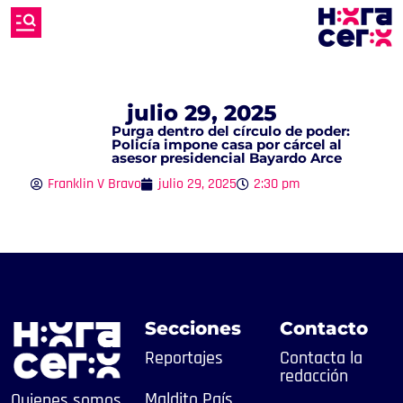
julio 29, 2025
Purga dentro del círculo de poder:
Policía impone casa por cárcel al
asesor presidencial Bayardo Arce
Franklin V Bravo
julio 29, 2025
2:30 pm
Secciones
Contacto
Reportajes
Contacta la
redacción
Maldito País
Quienes somos