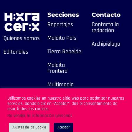
Secciones
Contacto
Reportajes
Contacta la
redacción
Maldito País
Quienes somos
Archipiélago
Tierra Rebelde
Editoriales
Maldita
Frontera
Multimedia
2025
Utilizamos cookies en nuestro sitio web para optimizar nuestros
servicios. Dándole clic en “Aceptar”, das el consentimiento de
Sitio Desarrollado por
usar todas las cookies.
Archipiélago
No vender mi información personal
.
Ajustes de las Cookie
Aceptar