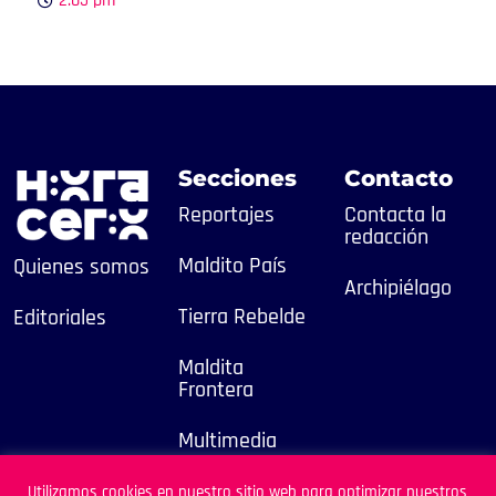
2:05 pm
Secciones
Contacto
Reportajes
Contacta la
redacción
Maldito País
Quienes somos
Archipiélago
Tierra Rebelde
Editoriales
Maldita
Frontera
Multimedia
2025
Utilizamos cookies en nuestro sitio web para optimizar nuestros