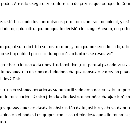
el poder. Arévalo aseguró en conferencia de prensa que aunque la Com
as está buscando los mecanismos para mantener su inmunidad, y así e
dadana, quien dice que aunque la decisión la tenga Arévalo, no podrí
 que, al ser admitida su postulación, y aunque no sea admitida, ella 
urarse impunidad por otro tiempo más, mientras se resuelve”.
igrar hacia la Corte de Constitucionalidad (CC) para el periodo 2026-
fue la respuesta a un clamor ciudadano de que Consuelo Porras no pued
, José Chic.
ia. En ocasiones anteriores se han utilizado amparos ante la CC para 
iar la puntuación técnica (donde ella destaca por años de ejercicio) so
rgos graves que van desde la obstrucción de la justicia y abuso de aut
stenido en el poder. Los grupos «político-criminales» que ella ha prote
ado.