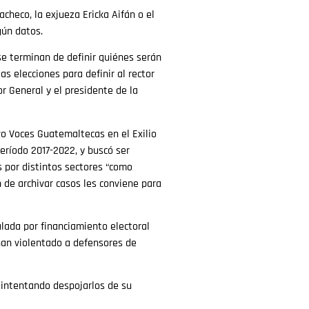
checo, la exjueza Ericka Aifán o el
gún datos.
e terminan de definir quiénes serán
s elecciones para definir al rector
r General y el presidente de la
vo Voces Guatemaltecas en el Exilio
período 2017-2022, y buscó ser
s por distintos sectores “como
 de archivar casos les conviene para
lada por financiamiento electoral
 han violentado a defensores de
, intentando despojarlos de su