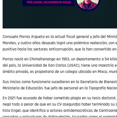
Consuelo Porras Argueta es la actual fiscal general y jefa del Mini
Morales, y cuatro años después logró una polémica reelección, con 
punitiva hacia los sectores anticorrupción, que la han convertido e
Porras nació en Chimaltenango en 1953, un departamento a 54 kilóm
del país, la Universidad de San Carlos (USAC), tiene una maestría e
ámbito privado, es propietaria de un colegio ubicado en Mixco, munic
Sus inicios como funcionaria sucedieron en la Secretaría de Bienest
Ministerio de Educación, fue jefa de personal en la Tipografía Nacio
En 2021 fue acusada de haber cometido plagio en su tesis doctoral,
negó todo a pesar de que en su CV aseguraba haber terminado su d
lista Engel, que identifica a actores antidemocráticos de Centroamér
corruptos y estructuras de defraudación. Acusados como el exminist