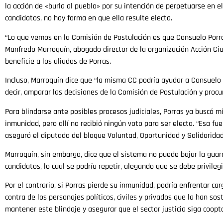
la acción de «burla al pueblo» por su intención de perpetuarse en 
candidatos, no hay forma en que ella resulte electa.
“Lo que vemos en la Comisión de Postulación es que Consuelo Porr
Manfredo Marroquín, abogado director de la organización Acción Ciu
beneficie a los aliados de Porras.
Incluso, Marroquín dice que “la misma CC podría ayudar a Consuelo a
decir, amparar las decisiones de la Comisión de Postulación y proc
Para blindarse ante posibles procesos judiciales, Porras ya buscó m
inmunidad, pero allí no recibió ningún voto para ser electa. “Esa 
aseguró el diputado del bloque Voluntad, Oportunidad y Solidaridad
Marroquín, sin embargo, dice que el sistema no puede bajar la guard
candidatos, lo cual se podría repetir, alegando que se debe privileg
Por el contrario, si Porras pierde su inmunidad, podría enfrentar ca
contra de los personajes políticos, civiles y privados que la han so
mantener este blindaje y asegurar que el sector justicia siga coopt