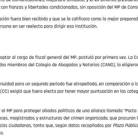
con fianzas y libertades condicionadas, sin oposición del MP de Cons
ción fuera bien recibida y que se le calificara como la mejor preparad
sona en ser reelecta para dirigir esa institución.
 optar al cargo de fiscal general del MP, postuló por primera vez. La
y dos miembros del Colegio de Abogados y Notarios (CANG), la eligier
tinuidad para un segundo periodo fue atropellada, en comparación a la
 (CC) exigió que fuera electa por tener mayor puntuación en las categ
r al MP para proteger aliados políticos de una alianza llamada “Pacto
 jueces, magistrados y estructuras del crimen organizado, que procuran 
cias ciudadanas, tanto que, según datos recopilados por
Plaza Públic
o.