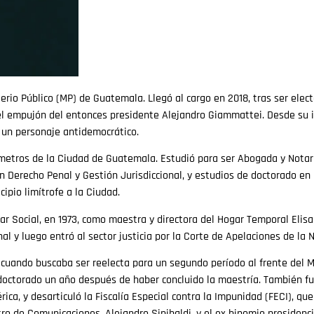
sterio Público (MP) de Guatemala. Llegó al cargo en 2018, tras ser ele
el empujón del entonces presidente Alejandro Giammattei. Desde su in
n un personaje antidemocrático.
etros de la Ciudad de Guatemala. Estudió para ser Abogada y Notaria
n Derecho Penal y Gestión Jurisdiccional, y estudios de doctorado en 
ipio limítrofe a la Ciudad.
ar Social, en 1973, como maestra y directora del Hogar Temporal Elisa
nal y luego entró al sector justicia por la Corte de Apelaciones de la
 cuando buscaba ser reelecta para un segundo período al frente del M
octorado un año después de haber concluido la maestría. También fue
ica, y desarticuló la Fiscalía Especial contra la Impunidad (FECI), que
ro de Comunicaciones, Alejandro Sinibaldi, y el ex binomio presidenc