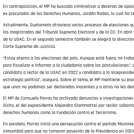
En contraposición, el MP ha buscado criminalizar a decenas de oposi
ex procurador de los Derechos Humanos, Jordán Rodas, lo cual ha t
Actualmente, Guatemala atraviesa varios procesos de elecciones qu
los magistrados del Tribunal Supremo Electoral y de la CC. En abril 
de la USAC. En el segundo semestre también se elegirá la dirección
Corte Suprema de Justicia.
“Estoy atento a las elecciones del país. Aunque esté fuera, mi tra
para fiscalizar e informar a la ciudadanía sobre las postulaciones”
candidato a rector de la USAC en 2022 y candidato a la Vicepreside
estrategia política”, asegura. Sobre el tema, el MP mantiene su exp
que unos no podamos ser declarados inocentes y a otros no les demu
El MP de Consuelo Porras ha archivado denuncias e investigaciones 
ilícito, el del expresidente Alejandro Giammattei por recibir sobor
derechos humanos como la Fundación contra el Terrorismo.
En paralelo, Porras inició una persecución contra el partido Movimi
inmunidad para que no tomaran posesión de la Presidencia en 2024