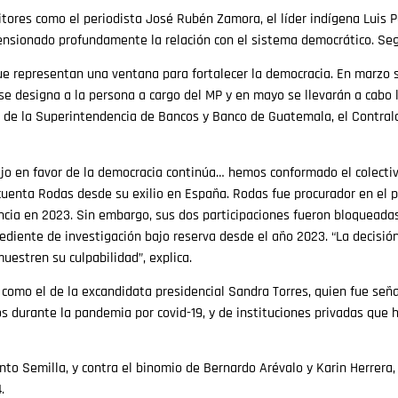
tores como el periodista José Rubén Zamora, el líder indígena Luis Pa
ensionado profundamente la relación con el sistema democrático. Se
e representan una ventana para fortalecer la democracia. En marzo s
se designa a la persona a cargo del MP y en mayo se llevarán a cabo la
 de la Superintendencia de Bancos y Banco de Guatemala, el Contralo
bajo en favor de la democracia continúa… hemos conformado el colecti
, cuenta Rodas desde su exilio en España. Rodas fue procurador en el 
ncia en 2023. Sin embargo, sus dos participaciones fueron bloqueada
ediente de investigación bajo reserva desde el año 2023. “La decisión
estren su culpabilidad”, explica.
como el de la excandidata presidencial Sandra Torres, quien fue seña
nos durante la pandemia por covid-19, y de instituciones privadas que
ento Semilla, y contra el binomio de Bernardo Arévalo y Karin Herrera
.