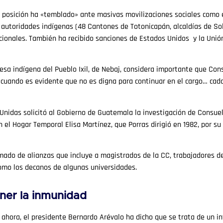
 su posición ha «temblado» ante masivas movilizaciones sociales como 
 autoridades indígenas (48 Cantones de Totonicapán, alcaldías de Sol
ionales. También ha recibido sanciones de Estados Unidos y la Unión
desa indígena del Pueblo Ixil, de Nebaj, considera importante que Con
, cuando es evidente que no es digna para continuar en el cargo… ca
 Unidas solicitó al Gobierno de Guatemala la investigación de Consuel
 el Hogar Temporal Elisa Martínez, que Porras dirigió en 1982, por su
do de alianzas que incluye a magistrados de la CC, trabajadores del
omo los decanos de algunas universidades.
ner la inmunidad
re ahora, el presidente Bernardo Arévalo ha dicho que se trata de un i