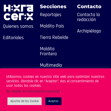
Secciones
Contacto
Reportajes
Contacta la
redacción
Maldito País
Quienes somos
Archipiélago
Tierra Rebelde
Editoriales
Maldita
Frontera
Multimedia
2025
Utilizamos cookies en nuestro sitio web para optimizar nuestros
servicios. Dándole clic en “Aceptar”, das el consentimiento de
Sitio Desarrollado por
usar todas las cookies.
Archipiélago
No vender mi información personal
.
Ajustes de las Cookie
Aceptar