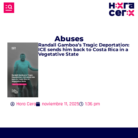
Abuses
Randall Gamboa’s Tragic Deportation:
ICE sends him back to Costa Rica in a
Vegetative State
Hora Cero
noviembre 11, 2025
1:36 pm