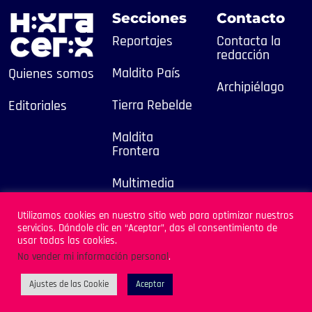
Secciones
Contacto
Reportajes
Contacta la
redacción
Maldito País
Quienes somos
Archipiélago
Tierra Rebelde
Editoriales
Maldita
Frontera
Multimedia
2025
Utilizamos cookies en nuestro sitio web para optimizar nuestros
servicios. Dándole clic en “Aceptar”, das el consentimiento de
Sitio Desarrollado por
usar todas las cookies.
Archipiélago
No vender mi información personal
.
Ajustes de las Cookie
Aceptar