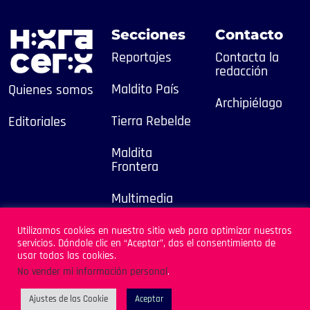
Secciones
Contacto
Reportajes
Contacta la
redacción
Maldito País
Quienes somos
Archipiélago
Tierra Rebelde
Editoriales
Maldita
Frontera
Multimedia
2025
Utilizamos cookies en nuestro sitio web para optimizar nuestros
servicios. Dándole clic en “Aceptar”, das el consentimiento de
Sitio Desarrollado por
usar todas las cookies.
Archipiélago
No vender mi información personal
.
Ajustes de las Cookie
Aceptar