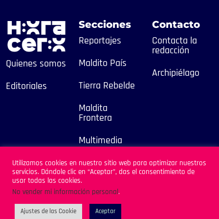
Secciones
Contacto
Reportajes
Contacta la
redacción
Maldito País
Quienes somos
Archipiélago
Tierra Rebelde
Editoriales
Maldita
Frontera
Multimedia
2025
Utilizamos cookies en nuestro sitio web para optimizar nuestros
servicios. Dándole clic en “Aceptar”, das el consentimiento de
Sitio Desarrollado por
usar todas las cookies.
Archipiélago
No vender mi información personal
.
Ajustes de las Cookie
Aceptar