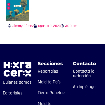
Jimmy Gómez
agosto 9, 2023
3:20 pm
Secciones
Contacto
Reportajes
Contacta la
redacción
Maldito País
Quienes somos
Archipiélago
Tierra Rebelde
Editoriales
Maldita