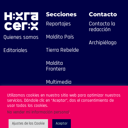
Secciones
Contacto
Reportajes
Contacta la
redacción
Maldito País
Quienes somos
Archipiélago
Tierra Rebelde
Editoriales
Maldita
Frontera
Multimedia
2025
Utilizamos cookies en nuestro sitio web para optimizar nuestros
servicios. Dándole clic en “Aceptar”, das el consentimiento de
Sitio Desarrollado por
usar todas las cookies.
Archipiélago
No vender mi información personal
.
Ajustes de las Cookie
Aceptar