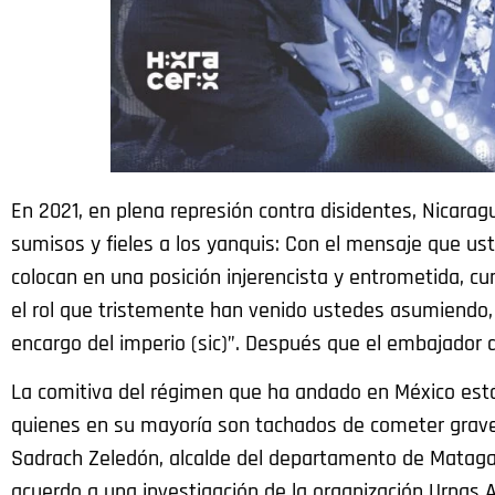
En 2021, en plena represión contra disidentes, Nicara
sumisos y fieles a los yanquis: Con el mensaje que us
colocan en una posición injerencista y entrometida, cu
el rol que tristemente han venido ustedes asumiendo,
encargo del imperio (sic)”. Después que el embajador 
La comitiva del régimen que ha andado en México está 
quienes en su mayoría son tachados de cometer graves
Sadrach Zeledón, alcalde del departamento de Matagalpa
acuerdo a una investigación de la organización Urnas A