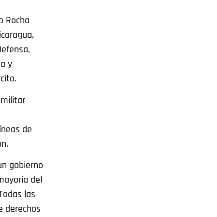
do Rocha
icaragua,
Defensa,
ia y
cito.
militar
líneas de
ón.
un gobierno
mayoría del
Todas las
de derechos