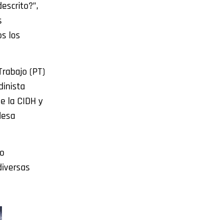
escrito?”,
s
os los
Trabajo (PT)
dinista
e la CIDH y
lesa
do
diversas