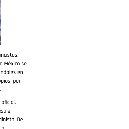
ncistas,
de México se
éndoles en
pios, por
z.
ficial,
esale
inista. De
 a