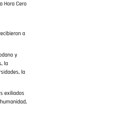
 a Hora Cero
ecibieron a
todano y
, la
rsidades, la
s exiliados
a humanidad,