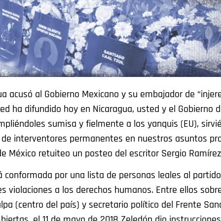
gua acusó al Gobierno Mexicano y su embajador de “injere
ted ha difundido hoy en Nicaragua, usted y el Gobierno 
mpliéndoles sumisa y fielmente a los yanquis (EU), sirvi
 de interventores permanentes en nuestros asuntos pro
de México retuiteo un posteo del escritor Sergio Ramíre
conformada por una lista de personas leales al partido o
 violaciones a los derechos humanos. Entre ellos sobr
 (centro del país) y secretario político del Frente Sand
biertas, el 11 de mayo de 2018 Zeledón dio instrucciones