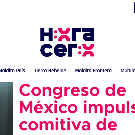
Maldito País
Tierra Rebelde
Maldita Frontera
Multi
Congreso de
México impul
comitiva de