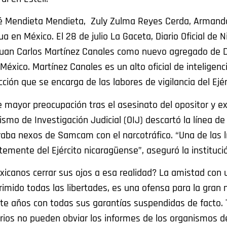
sé Mendieta Mendieta, Zuly Zulma Reyes Cerda, Arman
 en México. El 28 de julio La Gaceta, Diario Oficial de N
 Juan Carlos Martínez Canales como nuevo agregado de 
éxico. Martínez Canales es un alto oficial de inteligenc
cción que se encarga de las labores de vigilancia del Ejér
e mayor preocupación tras el asesinato del opositor y ex
o de Investigación Judicial (OIJ) descartó la línea de
uraba nexos de Samcam con el narcotráfico. “Una de las 
emente del Ejército nicaragüense”, aseguró la instituci
icanos cerrar sus ojos a esa realidad? La amistad con 
rimido todas las libertades, es una ofensa para la gran 
te años con todas sus garantías suspendidas de facto. 
tarios no pueden obviar los informes de los organismos 