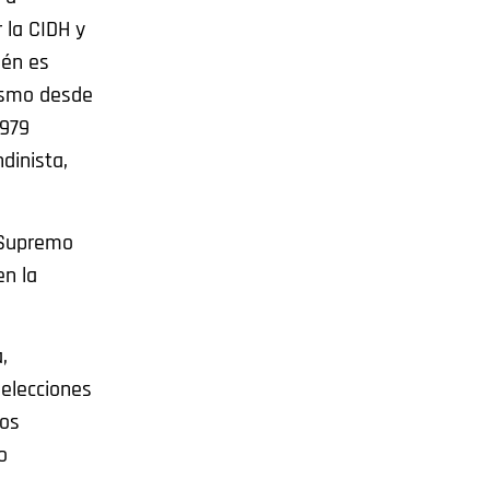
 la CIDH y
ién es
nismo desde
1979
dinista,
 Supremo
en la
,
 elecciones
vos
o