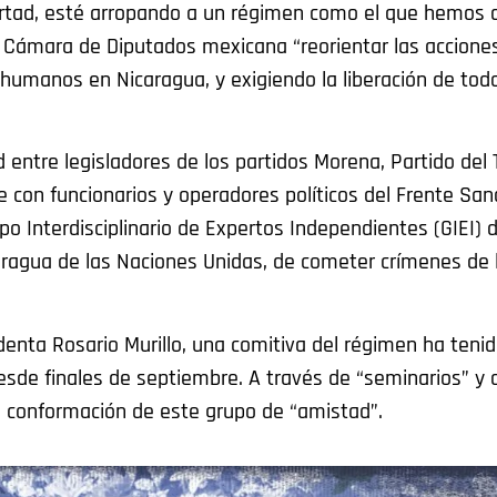
ibertad, esté arropando a un régimen como el que hemos d
a Cámara de Diputados mexicana “reorientar las accione
 humanos en Nicaragua, y exigiendo la liberación de tod
 entre legisladores de los partidos Morena, Partido del 
e con funcionarios y operadores políticos del Frente San
 Interdisciplinario de Expertos Independientes (GIEI) d
ragua de las Naciones Unidas, de cometer crímenes de 
identa Rosario Murillo, una comitiva del régimen ha teni
sde finales de septiembre. A través de “seminarios” y 
la conformación de este grupo de “amistad”.