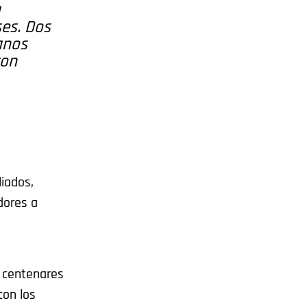
a
es. Dos
anos
con
liados,
dores a
 centenares
con los