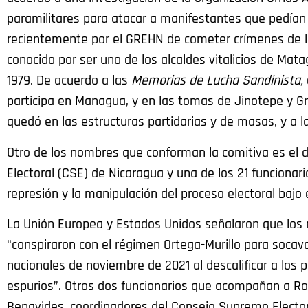
paramilitares para atacar a manifestantes que pedían l
recientemente por el GREHN de cometer crímenes de l
conocido por ser uno de los alcaldes vitalicios de Ma
1979. De acuerdo a las
Memorias de Lucha Sandinista,
participa en Managua, y en las tomas de Jinotepe y Gr
quedó en las estructuras partidarias y de masas, y a l
Otro de los nombres que conforman la comitiva es el
Electoral (CSE) de Nicaragua y una de los 21 funcionar
represión y la manipulación del proceso electoral bajo 
La Unión Europea y Estados Unidos señalaron que los 
“conspiraron con el régimen Ortega-Murillo para socavar
nacionales de noviembre de 2021 al descalificar a los 
espurios”. Otros dos funcionarios que acompañan a R
Benavides, coordinadores del Consejo Supremo Electora