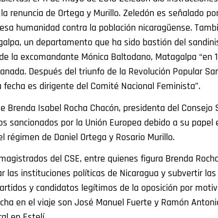
a renuncia de Ortega y Murillo. Zeledón es señalado por
esa humanidad contra la población nicaragüense. Tamb
tagalpa, un departamento que ha sido bastión del sandi
de la excomandante Mónica Baltodano, Matagalpa “en 
anada. Después del triunfo de la Revolución Popular San
a fecha es dirigente del Comité Nacional Feminista”.
 de Brenda Isabel Rocha Chacón, presidenta del Consejo
ios sancionados por la Unión Europea debido a su papel 
el régimen de Daniel Ortega y Rosario Murillo.
magistrados del CSE, entre quienes figura Brenda Rocha
 las instituciones políticas de Nicaragua y subvertir las
partidos y candidatos legítimos de la oposición por moti
ocha en el viaje son José Manuel Fuerte y Ramón Antoni
l en Estelí.