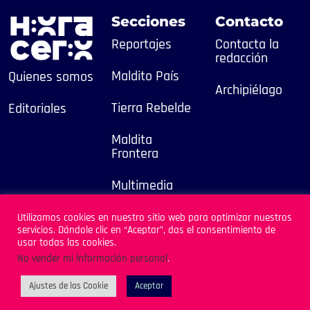
Secciones
Contacto
Reportajes
Contacta la
redacción
Maldito País
Quienes somos
Archipiélago
Tierra Rebelde
Editoriales
Maldita
Frontera
Multimedia
2025
Utilizamos cookies en nuestro sitio web para optimizar nuestros
servicios. Dándole clic en “Aceptar”, das el consentimiento de
Sitio Desarrollado por
usar todas las cookies.
Archipiélago
No vender mi información personal
.
Ajustes de las Cookie
Aceptar