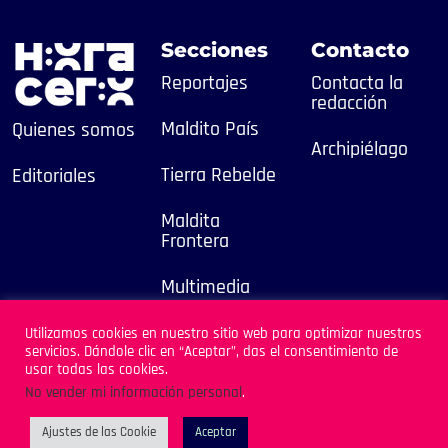
Secciones
Contacto
Reportajes
Contacta la
redacción
Maldito País
Quienes somos
Archipiélago
Tierra Rebelde
Editoriales
Maldita
Frontera
Multimedia
2025
Utilizamos cookies en nuestro sitio web para optimizar nuestros
servicios. Dándole clic en “Aceptar”, das el consentimiento de
Sitio Desarrollado por
usar todas las cookies.
Archipiélago
No vender mi información personal
.
Ajustes de las Cookie
Aceptar