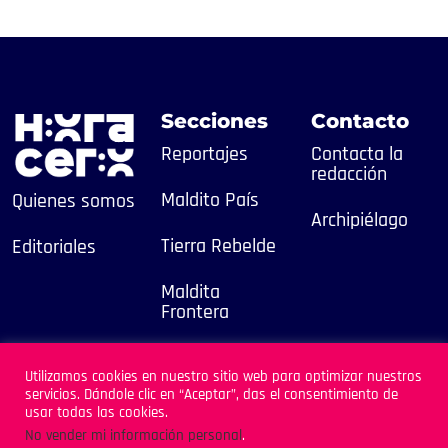
Secciones
Contacto
Reportajes
Contacta la
redacción
Maldito País
Quienes somos
Archipiélago
Tierra Rebelde
Editoriales
Maldita
Frontera
Multimedia
2025
Utilizamos cookies en nuestro sitio web para optimizar nuestros
servicios. Dándole clic en “Aceptar”, das el consentimiento de
usar todas las cookies.
Sitio Desarrollado por
No vender mi información personal
.