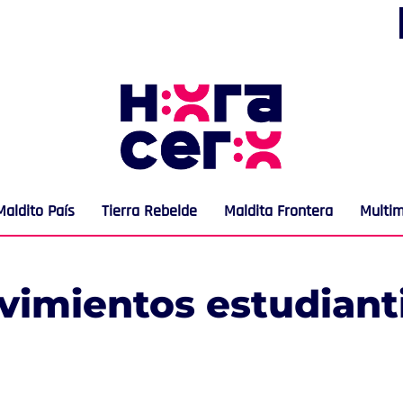
Maldito País
Tierra Rebelde
Maldita Frontera
Multi
imientos estudiant