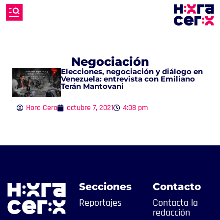
Negociación
Elecciones, negociación y diálogo en
Venezuela: entrevista con Emiliano
Terán Mantovani
Hora Cero
octubre 7, 2021
4:08 pm
Secciones
Contacto
Reportajes
Contacta la
redacción