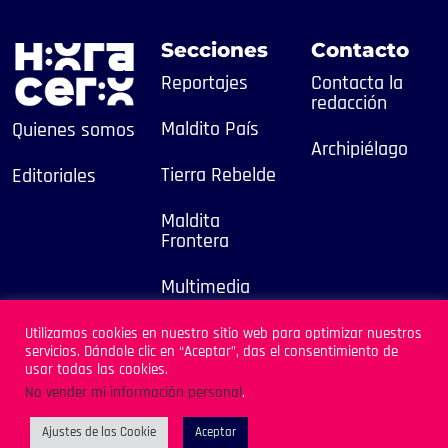
Secciones
Contacto
Reportajes
Contacta la
redacción
Maldito País
Quienes somos
Archipiélago
Tierra Rebelde
Editoriales
Maldita
Frontera
Multimedia
2025
Utilizamos cookies en nuestro sitio web para optimizar nuestros
servicios. Dándole clic en “Aceptar”, das el consentimiento de
Sitio Desarrollado por
usar todas las cookies.
Archipiélago
No vender mi información personal
.
Ajustes de las Cookie
Aceptar