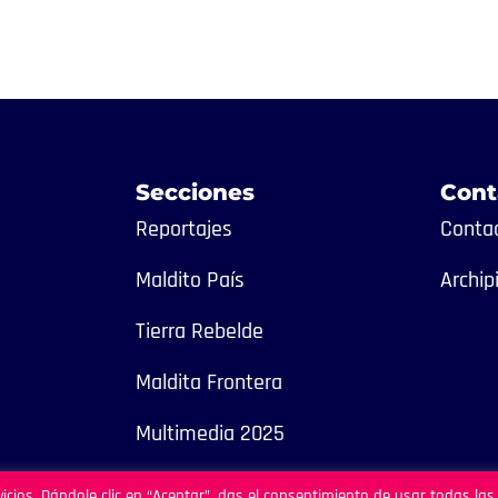
Secciones
Cont
Reportajes
Contac
Maldito País
Archip
Tierra Rebelde
Maldita Frontera
Multimedia 2025
icios. Dándole clic en “Aceptar”, das el consentimiento de usar todas las