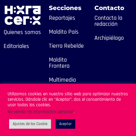
Secciones
Contacto
Reportajes
Contacta la
redacción
Maldito País
Quienes somos
Archipiélago
Tierra Rebelde
Editoriales
Maldita
Frontera
Multimedia
2025
Utilizamos cookies en nuestro sitio web para optimizar nuestros
servicios. Dándole clic en “Aceptar”, das el consentimiento de
Sitio Desarrollado por
usar todas las cookies.
Archipiélago
No vender mi información personal
.
Ajustes de las Cookie
Aceptar