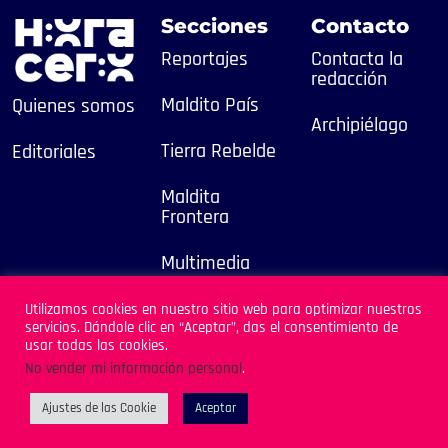
Secciones
Contacto
Reportajes
Contacta la
redacción
Maldito País
Quienes somos
Archipiélago
Tierra Rebelde
Editoriales
Maldita
Frontera
Multimedia
2025
Utilizamos cookies en nuestro sitio web para optimizar nuestros
servicios. Dándole clic en “Aceptar”, das el consentimiento de
Sitio Desarrollado por
usar todas las cookies.
Archipiélago
No vender mi información personal
.
Ajustes de las Cookie
Aceptar