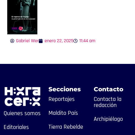
Gabriel Wer
enero 22, 2025
11:44 am
Secciones
Contacto
Reportajes
Contacta la
redacción
Maldito País
Quienes somos
Archipiélago
Tierra Rebelde
Editoriales