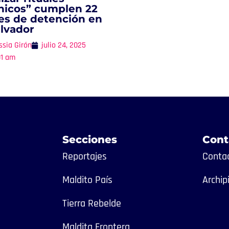
nicos” cumplen 22
s de detención en
alvador
ssia Girón
julio 24, 2025
01 am
Secciones
Cont
Reportajes
Contac
Maldito País
Archip
Tierra Rebelde
Maldita Frontera