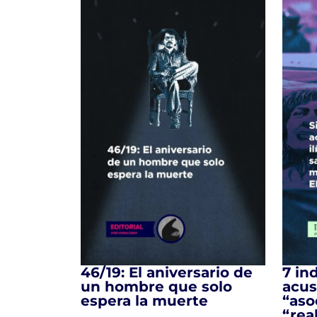
46/19: El aniversario de
7 in
un hombre que solo
acus
espera la muerte
“aso
“real