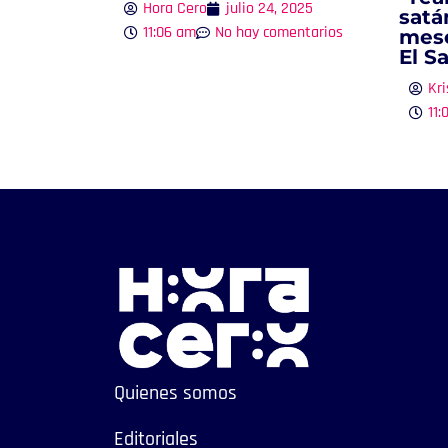
Hora Cero
julio 24, 2025
satá
11:06 am
No hay comentarios
mese
El S
Kri
11:
Quienes somos
Editoriales