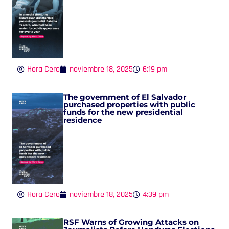
Hora Cero
noviembre 18, 2025
6:19 pm
The government of El Salvador
purchased properties with public
funds for the new presidential
residence
Hora Cero
noviembre 18, 2025
4:39 pm
RSF Warns of Growing Attacks on