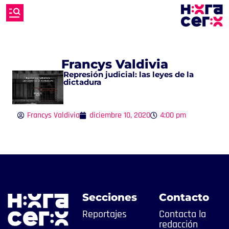
Francys Valdivia
Represión judicial: las leyes de la
dictadura
Francys Valdivia
diciembre 10, 2020
4:00 pm
Secciones
Contacto
Reportajes
Contacta la
redacción