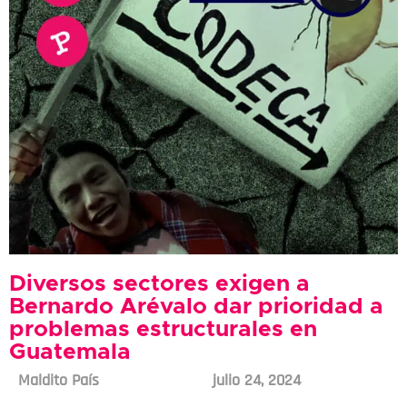
Diversos sectores exigen a
Bernardo Arévalo dar prioridad a
problemas estructurales en
Guatemala
Maldito País
julio 24, 2024