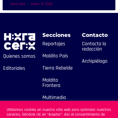
Hora Cero
enero 13, 2026
Secciones
Contacto
Reportajes
Contacta la
redacción
Maldito País
Quienes somos
Archipiélago
Tierra Rebelde
Editoriales
Maldita
Frontera
Multimedia
2025
Utilizamos cookies en nuestro sitio web para optimizar nuestros
servicios. Dándole clic en “Aceptar”, das el consentimiento de
Sitio Desarrollado por