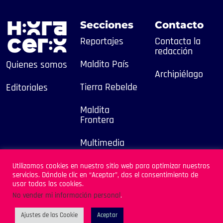
Secciones
Contacto
Reportajes
Contacta la
redacción
Maldito País
Quienes somos
Archipiélago
Tierra Rebelde
Editoriales
Maldita
Frontera
Multimedia
2025
Utilizamos cookies en nuestro sitio web para optimizar nuestros
servicios. Dándole clic en “Aceptar”, das el consentimiento de
Sitio Desarrollado por
usar todas las cookies.
Archipiélago
No vender mi información personal
.
Ajustes de las Cookie
Aceptar