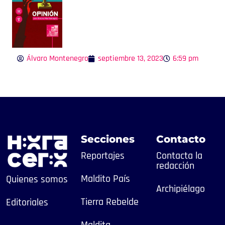
Álvaro Montenegro
septiembre 13, 2023
6:59 pm
Secciones
Contacto
Reportajes
Contacta la
redacción
Maldito País
Quienes somos
Archipiélago
Tierra Rebelde
Editoriales
Maldita