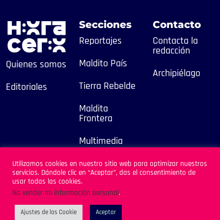
Secciones
Contacto
Reportajes
Contacta la
redacción
Maldito País
Quienes somos
Archipiélago
Tierra Rebelde
Editoriales
Maldita
Frontera
Multimedia
2025
Utilizamos cookies en nuestro sitio web para optimizar nuestros
servicios. Dándole clic en “Aceptar”, das el consentimiento de
Sitio Desarrollado por
usar todas las cookies.
Archipiélago
No vender mi información personal
.
Ajustes de las Cookie
Aceptar