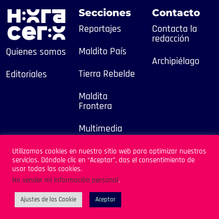
Secciones
Contacto
Reportajes
Contacta la
redacción
Maldito País
Quienes somos
Archipiélago
Tierra Rebelde
Editoriales
Maldita
Frontera
Multimedia
2025
Utilizamos cookies en nuestro sitio web para optimizar nuestros
servicios. Dándole clic en “Aceptar”, das el consentimiento de
Sitio Desarrollado por
usar todas las cookies.
Archipiélago
No vender mi información personal
.
Ajustes de las Cookie
Aceptar