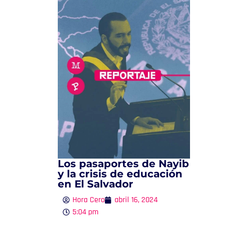
Los pasaportes de Nayib
y la crisis de educación
en El Salvador
Hora Cero
abril 16, 2024
5:04 pm