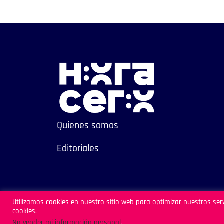
Quienes somos
Editoriales
Sitio Desarrollado por Archipiélago
Utilizamos cookies en nuestro sitio web para optimizar nuestros serv
cookies.
No vender mi información personal
.