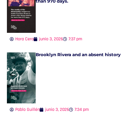
than 970 days.
Hora Cero
junio 3, 2026
7:37 pm
Brooklyn Rivera and an absent history
Pablo Guillén
junio 3, 2026
7:34 pm