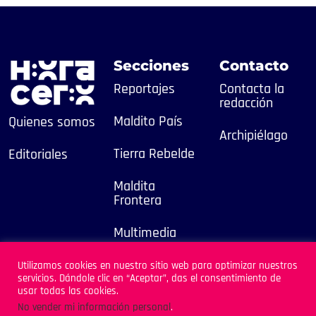
Secciones
Contacto
Reportajes
Contacta la
redacción
Maldito País
Quienes somos
Archipiélago
Tierra Rebelde
Editoriales
Maldita
Frontera
Multimedia
2025
Utilizamos cookies en nuestro sitio web para optimizar nuestros
servicios. Dándole clic en “Aceptar”, das el consentimiento de
Sitio Desarrollado por
usar todas las cookies.
Archipiélago
No vender mi información personal
.