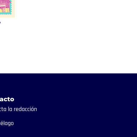
,
acto
ta la redacción
iélago