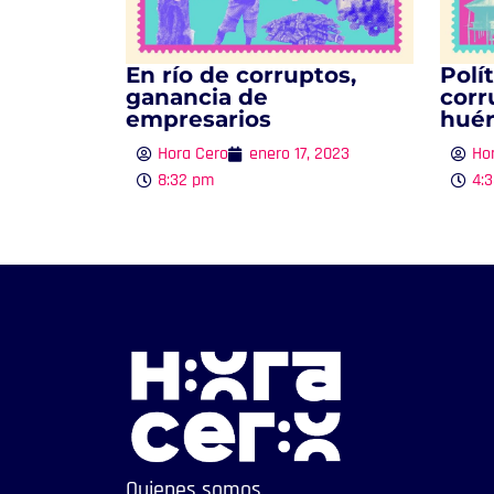
En río de corruptos,
Polí
ganancia de
corr
empresarios
huér
Hora Cero
enero 17, 2023
Ho
8:32 pm
4:
Quienes somos