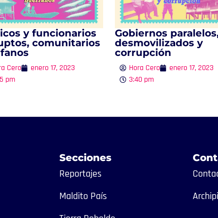
ticos y funcionarios
Gobiernos paralelos
uptos, comunitarios
desmovilizados y
fanos
corrupción
ra Cero
enero 17, 2023
Hora Cero
enero 17, 2023
35 pm
3:40 pm
Secciones
Cont
Reportajes
Contac
Maldito País
Archip