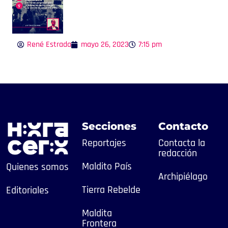
René Estrada
mayo 26, 2023
7:15 pm
Secciones
Contacto
Reportajes
Contacta la
redacción
Maldito País
Quienes somos
Archipiélago
Tierra Rebelde
Editoriales
Maldita
Frontera