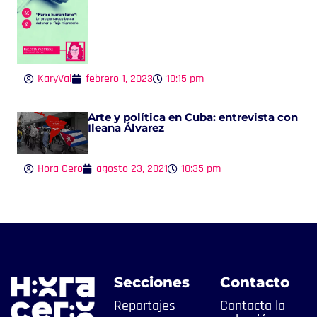
KaryVal
febrero 1, 2023
10:15 pm
Arte y política en Cuba: entrevista con
Ileana Álvarez
Hora Cero
agosto 23, 2021
10:35 pm
Secciones
Contacto
Reportajes
Contacta la