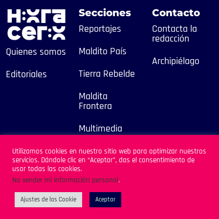
Secciones
Contacto
Reportajes
Contacta la
redacción
Maldito País
Quienes somos
Archipiélago
Tierra Rebelde
Editoriales
Maldita
Frontera
Multimedia
2025
Utilizamos cookies en nuestro sitio web para optimizar nuestros
servicios. Dándole clic en “Aceptar”, das el consentimiento de
Sitio Desarrollado por
usar todas las cookies.
Archipiélago
No vender mi información personal
.
Ajustes de las Cookie
Aceptar