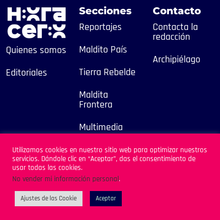
Secciones
Contacto
Reportajes
Contacta la
redacción
Maldito País
Quienes somos
Archipiélago
Tierra Rebelde
Editoriales
Maldita
Frontera
Multimedia
2025
Utilizamos cookies en nuestro sitio web para optimizar nuestros
servicios. Dándole clic en “Aceptar”, das el consentimiento de
Sitio Desarrollado por
usar todas las cookies.
Archipiélago
No vender mi información personal
.
Ajustes de las Cookie
Aceptar