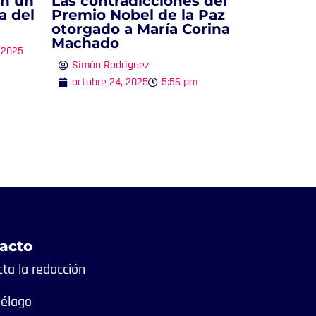
en un
Las contradicciones del
a del
Premio Nobel de la Paz
otorgado a María Corina
Machado
 2025
Simón Rodríguez
octubre 24, 2025
5:56 pm
acto
ta la redacción
iélago