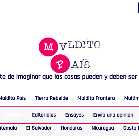
rte de imaginar que las cosas pueden y deben ser
Maldito País
Tierra Rebelde
Maldita Frontera
Multi
Opinión
Editoriales
Ensayos
Envia una opinión
atemala
El Salvador
Honduras
Nicaragua
Costa 