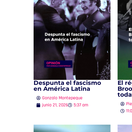
Despunta el fascismo
El r
en América Latina
Broo
toda
Gonzalo Montepeque
Pie
junio 21, 2026
5:37 am
11: