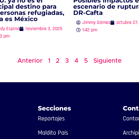
U. ya no es el
Posibles impactos 
cipal destino para
escenario de ruptur
personas refugiadas,
DR-Cafta
a es México
Jimmy Gómez
octubre 27,
ndy Espina
noviembre 3, 2025
1:42 pm
33 pm
Anterior
1
2
3
4
5
Siguiente
Secciones
Cont
Reportajes
Contac
Maldito País
Archip