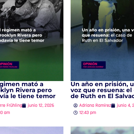
égimen mató a
Un año en prisión, 
klyn Rivera pero
voz que resuena: el
vía le tiene temor
de Ruth en El Salva
rre Frühling
junio 12, 2026
Adriana Ramírez
junio 4,
00 am
12:43 pm