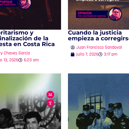
ritarismo y
Cuando la justicia
inalización de la
empieza a corregirs
esta en Costa Rica
Juan Francisco Sandoval
ry Chaves García
julio 7, 2026
3:17 pm
io 13, 2026
6:23 am