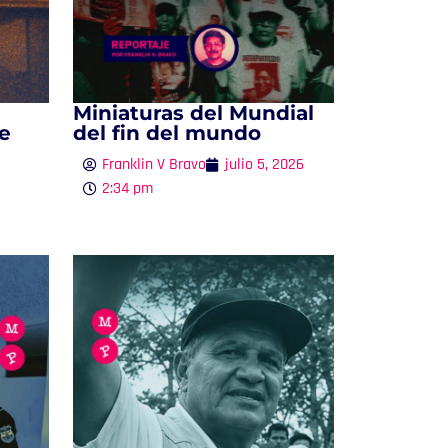
Miniaturas del Mundial
e
del fin del mundo
Franklin V Bravo
julio 5, 2026
2:34 pm