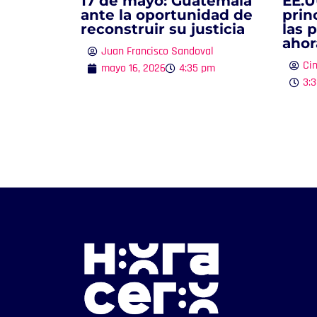
17 de mayo: Guatemala
EE.U
ante la oportunidad de
prin
reconstruir su justicia
las 
ahor
Juan Francisco Sandoval
Ci
mayo 16, 2026
4:35 pm
3: